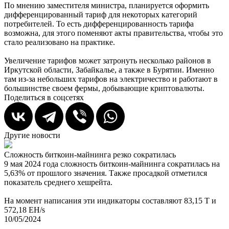
По мнению заместителя министра, планируется оформить
дифференцированный тариф для некоторых категорий
потребителей. То есть дифференцированность тарифа
возможна, для этого поменяют акты правительства, чтобы это
стало реализовано на практике.
Увеличение тарифов может затронуть несколько районов в
Иркутской области, Забайкалье, а также в Бурятии. Именно
там из-за небольших тарифов на электричество и работают в
большинстве своем фермы, добывающие криптовалюты.
Поделиться в соцсетях
Другие новости
Сложность биткоин-майнинга резко сократилась
К
9 мая 2024 года сложность биткоин-майнинга сократилась на
о
5,63% от прошлого значения. Также просадкой отметился
В
показатель среднего хешрейта.
B
ц
На момент написания эти индикаторы составляют 83,15 T и
П
572,18 EH/s
(
10/05/2024
к
0