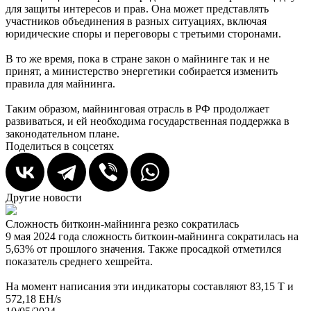
для защиты интересов и прав. Она может представлять
участников объединения в разных ситуациях, включая
юридические споры и переговоры с третьими сторонами.
В то же время, пока в стране закон о майнинге так и не
принят, а министерство энергетики собирается изменить
правила для майнинга.
Таким образом, майнинговая отрасль в РФ продолжает
развиваться, и ей необходима государственная поддержка в
законодательном плане.
Поделиться в соцсетях
Другие новости
Сложность биткоин-майнинга резко сократилась
К
9 мая 2024 года сложность биткоин-майнинга сократилась на
о
5,63% от прошлого значения. Также просадкой отметился
В
показатель среднего хешрейта.
B
ц
На момент написания эти индикаторы составляют 83,15 T и
П
572,18 EH/s
(