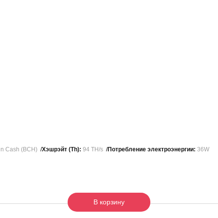
oin Cash (BCH)
Хэшрэйт (Th):
94 TH/s
Потребление электроэнергии:
36W
В корзину