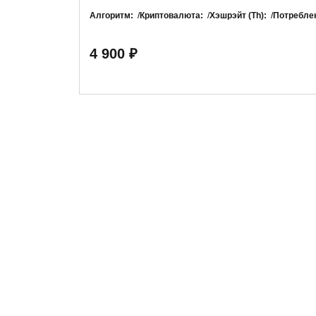
Алгоритм:
Криптовалюта:
Хэшрэйт (Th):
Потреблен
4 900 ₽