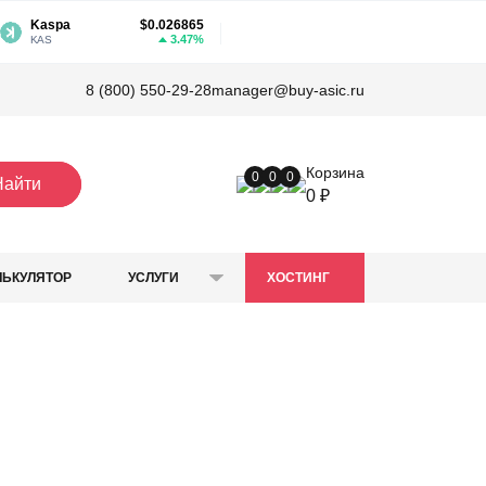
Kaspa
$0.026865
3.47%
KAS
8 (800) 550-29-28
manager@buy-asic.ru
Корзина
0
0
0
Найти
0 ₽
ЛЬКУЛЯТОР
УСЛУГИ
ХОСТИНГ