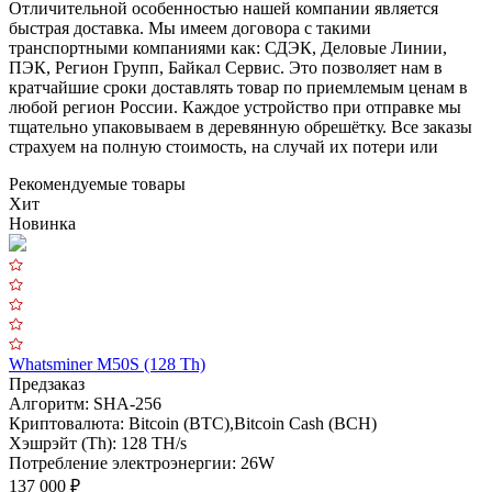
Отличительной особенностью нашей компании является
быстрая доставка. Мы имеем договора с такими
транспортными компаниями как: СДЭК, Деловые Линии,
ПЭК, Регион Групп, Байкал Сервис. Это позволяет нам в
кратчайшие сроки доставлять товар по приемлемым ценам в
любой регион России. Каждое устройство при отправке мы
тщательно упаковываем в деревянную обрешётку. Все заказы
страхуем на полную стоимость, на случай их потери или
Рекомендуемые товары
Хит
Новинка
W
П
Whatsminer M50S (128 Th)
Предзаказ
Алгоритм:
SHA-256
Х
Криптовалюта:
Bitcoin (BTC),Bitcoin Cash (BCH)
П
Хэшрэйт (Th):
128 TH/s
4
Потребление электроэнергии:
26W
В
137 000 ₽