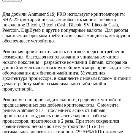
Для добычи Antminer S19j PRO использует криптоалгоритм
SHA-256, который позволяет добывать монеты первого
поколения: Bitcoin, Bitcoin Cash, Bitcoin SV, Litecoin Cash,
Peercoin, DigiByteb и другие популярные валюты. Для работы
с данным алгоритмом требуется высокая мощность, которую и
обеспечивает устройство.
Рекордная производительность и низкое энергопотребление
возможны, благодаря использованию уникальных чипов
нового поколения – разработке компании Bitmain, которая на
данный момент является крупнейшим в мире производителем
оборудования для биткоин-майнинга. Улучшенная
архитектура процессора, в комплекте с новым блоком питания
делают работу майнера максимально стабильной и
продуктивной.
Рекордсмен по производительности, среди всех устройств,
предназначенных для добычи криптовалюты. С момента
релиза Antminer S17 – последнего асика от Bitmain,
производителю удалось повысить скорость работы
процессоров, практически в 2 раза. При этом сохранился
сравнительно небольшой вес устройства (15 кг) и
оптимальная энергоэффективность (29,5±%5J/Th), которые