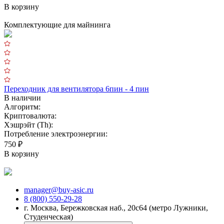
В корзину
Комплектующие для майнинга
Переходник для вентилятора 6пин - 4 пин
К
В наличии
Алгоритм:
Криптовалюта:
Хэшрэйт (Th):
Х
Потребление электроэнергии:
П
750 ₽
7
В корзину
В
manager@buy-asic.ru
8 (800) 550-29-28
г. Москва, Бережковская наб., 20с64 (метро Лужники,
Студенческая)